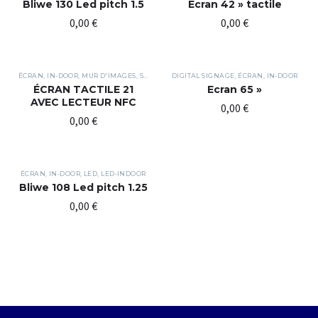
Bliwe 130 Led pitch 1.5
Ecran 42 » tactile
0,00
€
0,00
€
ÉCRAN
,
IN-DOOR
,
MUR D'IMAGES
,
STRUCTURE
DIGITAL SIGNAGE
,
ÉCRAN
,
IN-DOOR
ÉCRAN TACTILE 21
Ecran 65 »
AVEC LECTEUR NFC
0,00
€
0,00
€
ÉCRAN
,
IN-DOOR
,
LED
,
LED-INDOOR
Bliwe 108 Led pitch 1.25
0,00
€