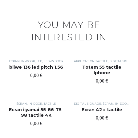
YOU MAY BE
INTERESTED IN
ÉCRAN
,
IN-DOOR
,
LED
,
LED-INDOOR
APPLICATION TACTILE
,
DIGITAL SIGNAGE
bliwe 136 led pitch 1.56
Totem 55 tactile
Iphone
0,00
€
0,00
€
ÉCRAN
,
IN-DOOR
,
TACTILE
DIGITAL SIGNAGE
,
ÉCRAN
,
IN-DOOR
,
TACT
Ecran iiyamai 55-86-75-
Ecran 42 » tactile
98 tactile 4K
0,00
€
0,00
€