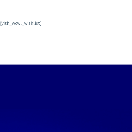
[yith_wcwl_wishlist]